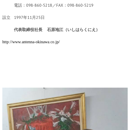
電話：098-860-5218／FAX：098-860-5219
ノンドライ資料請求
設立 1997年11月25日
ファインセラミックス商品
代表取締役社長 石原地江（いしはらくにえ）
導入事例（セラミック）
お客様の声（セラミック）
http://www.antenna-okinawa.co.jp/
代理店・販売店一覧
ノンドライ資料請求
お問い合わせ・商品購入