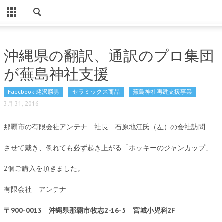
CLOSE
HOME
沖縄県の翻訳、通訳のプロ集団
ノンドライ商品
が蕪島神社支援
導入事例（ノンドライ）
Faecbook 蛯沢勝男
セラミックス商品
蕪島神社再建支援事業
パソコン用ノンドライ
3月 31, 2016
Eでんき住宅・事業所用
那覇市の有限会社アンテナ 社長 石原地江氏（左）の会社訪問
お客様の声（ノンドライ）
させて戴き、倒れても必ず起き上がる「ホッキーのジャンカップ」
Eでんき住宅・事業所用（声）
2個ご購入を頂きました。
使用事例
有限会社 アンテナ
設置方法
〒900-0013 沖縄県那覇市牧志2-16-5 宮城小児科2F
よくある質問