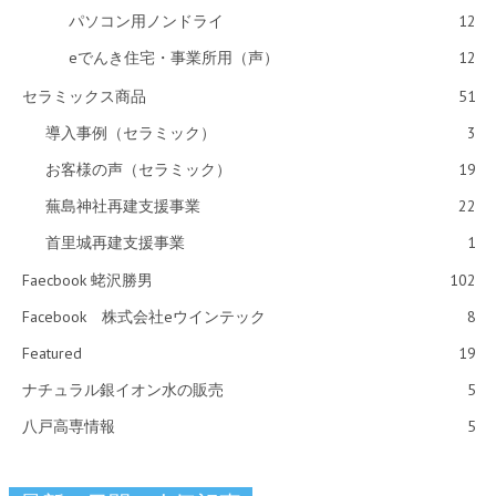
パソコン用ノンドライ
12
eでんき住宅・事業所用（声）
12
セラミックス商品
51
導入事例（セラミック）
3
お客様の声（セラミック）
19
蕪島神社再建支援事業
22
首里城再建支援事業
1
Faecbook 蛯沢勝男
102
Facebook 株式会社eウインテック
8
Featured
19
ナチュラル銀イオン水の販売
5
八戸高専情報
5