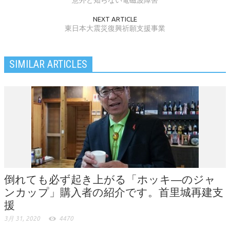
意外と知らない電磁波障害
NEXT ARTICLE
東日本大震災復興祈願支援事業
SIMILAR ARTICLES
倒れても必ず起き上がる「ホッキ―のジャ
ンカップ」購入者の紹介です。首里城再建支
援
3月 31, 2020
4470