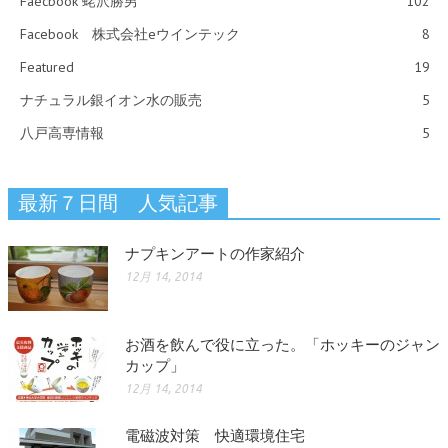
Faecbook 蛯沢勝男
102
Facebook 株式会社eウインテック
8
Featured
19
ナチュラル銀イオン水の販売
5
八戸高専情報
5
最新７日間 人気記事
ナプキンアートの作家紹介
12月 14, 2014
お酒を飲んで役に立った。「ホッキーのジャン
カップ」
12月 14, 2014
電磁波対策 快適環境住宅