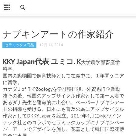
CLOSE
HOME
ナプキンアートの作家紹介
ノンドライ商品
セラミックス商品
12月 14, 2014
導入事例（ノンドライ）
KKY Japan代表 ユミコ. K
大学農学部畜産学
パソコン用ノンドライ
科卒。
Eでんき住宅・事業所用
国内の動物園で飼育技師として
在職中に、１年間ケニア
に留学。
お客様の声（ノンドライ）
カナダU of TでZoologyを学び
帰国後、外資系IT企業勤
務
その後、韓国のアップサイクル作家として第一人者で
Eでんき住宅・事業所用（声）
あるダナ先生と運命的に出会い、ペーパーナプキンアー
使用事例
トの指導を受ける。日本にも普及の為にアップサイクル
作家としてDKKY Japanを設立。2014年4月に㈱eウイン
設置方法
テック社とのコラボでセラミックカップにナプキンペー
パーアートでデザインを施し、花器として韓国国際花博
よくある質問
覧会に出展。