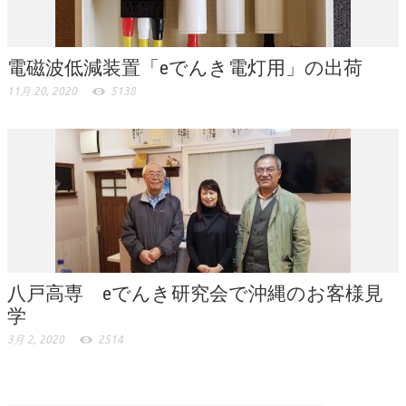
電磁波低減装置「eでんき電灯用」の出荷
11月 20, 2020
5138
八戸高専 eでんき研究会で沖縄のお客様見
学
3月 2, 2020
2514