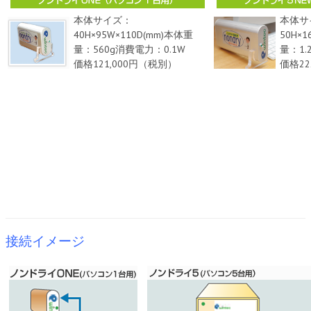
本体サイズ：
本体サ
40H×95W×110D(mm)本体重
50H×1
量：560g消費電力：0.1W
量：1.
価格121,000円（税別）
価格22
接続イメージ