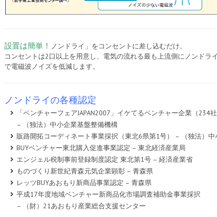
設置は簡単！
ノンドライ」をコンセントに差し込むだけ。
コンセントは2口以上を用意し、電気の流れる最も上流側にノンドラ
で電磁波ノイズを低減します。
ノンドライの各種認定
「ベンチャーフェアJAPAN2007」イケてるベンチャー企業（234
– （独法）中小企業基盤整備機構
販路開拓コーディネート事業採択（東北6県第1号） – （独法）
BUYベンチャー東北購入促進事業認定 – 東北経済産業局
エンジェル税制事前登録制度認定 東北第1号 – 経済産業省
ものづくり新世紀青森元気企業顕彰 – 青森県
レッツBUYあおもり新商品事業認定 – 青森県
平成17年度地域ベンチャー新商品化市場調査補助金事業採択
– （財）21あおもり産業総合支援センター