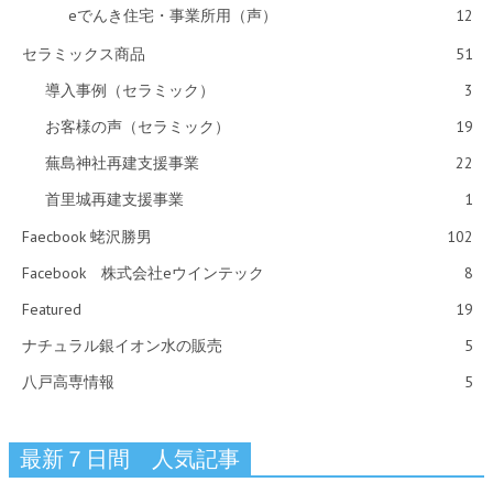
eでんき住宅・事業所用（声）
12
セラミックス商品
51
導入事例（セラミック）
3
お客様の声（セラミック）
19
蕪島神社再建支援事業
22
首里城再建支援事業
1
Faecbook 蛯沢勝男
102
Facebook 株式会社eウインテック
8
Featured
19
ナチュラル銀イオン水の販売
5
八戸高専情報
5
最新７日間 人気記事