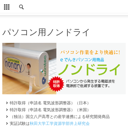
CLOSE
HOME
パソコン用ノンドライ
ノンドライ商品
導入事例（ノンドライ）
パソコン用ノンドライ
Eでんき住宅・事業所用
お客様の声（ノンドライ）
Eでんき住宅・事業所用（声）
使用事例
特許取得（申請名 電気波形調整器）（日本）
特許取得（申請名 電気波形調整器）（米国）
設置方法
（独法）国立八戸高専との産学連携による研究開発商品
よくある質問
実証試験は
秋田大学工学資源学部井上研究会