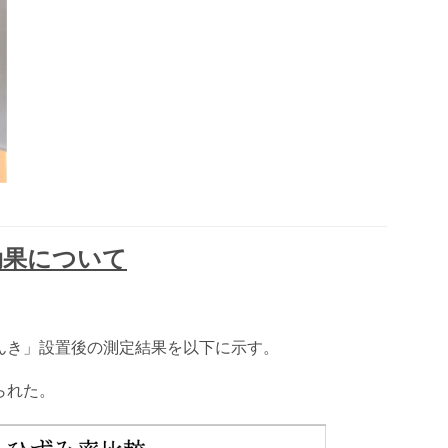
効果について
んき」設置後の測定結果を以下に示す。
られた。