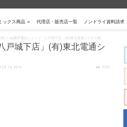
ミックス商品
代理店・販売店一覧
ノンドライ資料請求
所用
au携帯電話ショップ「八戸城下店」(有)東北電通システム様
八戸城下店」(有)東北電通シ
12月 14, 2014
9791