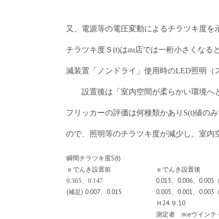
又、電源等の電圧変動によるチラツキ度を
チラツキ度Ｓ
は
店では一桁小さくなる
(t)
au
減装置「ノンドライ」使用時の
照明（
LED
設置後は「室内空間が柔らかい環境へと
フリッカーの評価は何種類かあり
値のみ
S(t)
ので、照明等のチラツキ度が減少し、室内
瞬間チラツキ度S(t)
ｅでんき設置前
ｅでんき設置後
、
0.013、0.006、0.
0.365
0.147
(補足) 0.007、0.015
0.005、0.001、0.
Ｈ24.９.10
測定者 ㈱eウイン