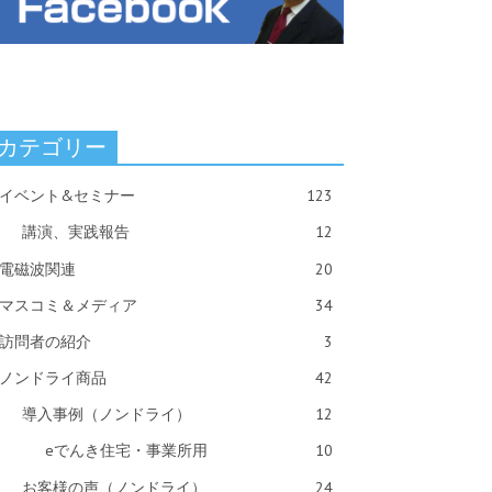
カテゴリー
イベント&セミナー
123
講演、実践報告
12
電磁波関連
20
マスコミ＆メディア
34
訪問者の紹介
3
ノンドライ商品
42
導入事例（ノンドライ）
12
eでんき住宅・事業所用
10
お客様の声（ノンドライ）
24