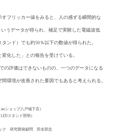
示すフリッカー値をみると、人の感ずる瞬間的な
というデータが得られ、補足で実験した電磁波低
スタンド）でも約
％以下の数値が得られた。
50
変化した」との報告を受けている。
での評価はできないものの、一つのデータになる
空間環境が改善された要因でもあると考えられる。
005（auショップ八戸城下店）
003（LEDスタンド照明）
テック 研究開発顧問 田名部忠