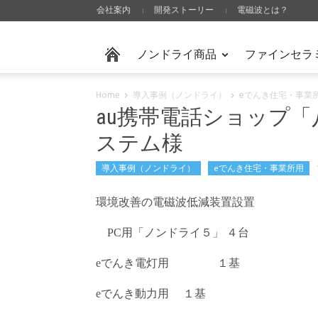
会社案内
開発ストーリー
電磁波とは？
ノンドライ商品
ファインセラ
Home
導入事例（ノンドライ）
eでんき住宅・事業
au携帯電話ショップ「
ステム様
導入事例（ノンドライ）
eでんき住宅・事業所用
環境改善の電磁波低減装置設置
用「ノンドライ５」 ４台
PC
でんき電灯用 １基
e
でんき動力用 １基
e