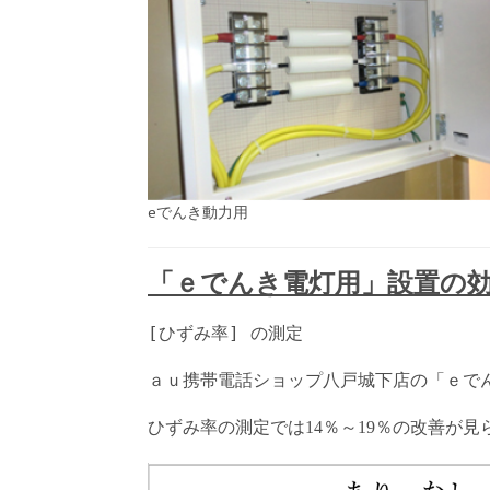
eでんき動力用
「ｅでんき電灯用」設置の
[
ひずみ率
]
の測定
ａｕ携帯電話ショップ八戸城下店の「ｅで
ひずみ率の測定では
％～
％の改善が見
14
19