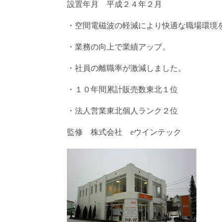
設置年月 平成２４年２月
・空間電磁波の軽減により快適な職場環境
・業務の向上で業績アップ。
・社員の離職率が激減しました。
・１０年間累計販売数東北１位
・法人営業東北個人ランク２位
監修 株式会社
ウインテック
e