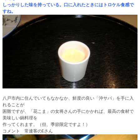
しっかりした味を持っている。口に入れたときにはトロケル食感で
ノンドライ資料請求
すね。
ファインセラミックス商品
導入事例（セラミック）
お客様の声（セラミック）
代理店・販売店一覧
ノンドライ資料請求
お問い合わせ・商品購入
八戸市内に住んでいてもなかなか、鮮度の良い「沖サバ」を手に入
れることが
困難ですが、「花こま」の女将さんの手にかかれば、最高の食材で
美味しい鍋料理を
作ってくれます。（但、季節限定ですよ！）
コメント 常連客のEさん