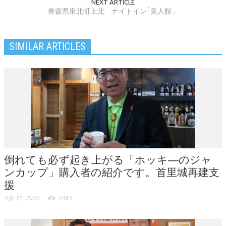
NEXT ARTICLE
青森県東北町上北 ナイトイン｢美人館」
SIMILAR ARTICLES
倒れても必ず起き上がる「ホッキ―のジャ
ンカップ」購入者の紹介です。首里城再建支
援
3月 31, 2020
4469