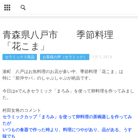
CLOSE
HOME
青森県八戸市 季節料理
ノンドライ商品
「花こま」
導入事例（ノンドライ）
セラミックス商品
お客様の声（セラミック）
1月 1, 2014
パソコン用ノンドライ
港町 八戸はお魚料理のお店が多い中、季節料理「花こま」は
Eでんき住宅・事業所用
特に「前沖サバ」のしゃぶしゃぶが絶品です。
お客様の声（ノンドライ）
今日はeでんきセラミック「まろみ」を使って卵料理を作ってみまし
た。
Eでんき住宅・事業所用（声）
使用事例
村田女将のコメント
セラミックカップ「まろみ」を使って卵料理の茶碗蒸しを作ってみ
設置方法
たが
いつもの食器で作った時より、料理につやがあり、品がある、うす
よくある質問
味でも