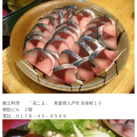
郷土料理 「花こま」 青森県八戸市 岩泉町１０
楢舘ビル ２階
電話 ０１７８－４５－９５９９