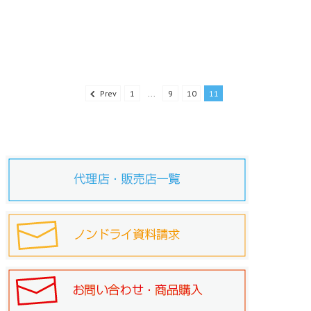
Prev
1
...
9
10
11