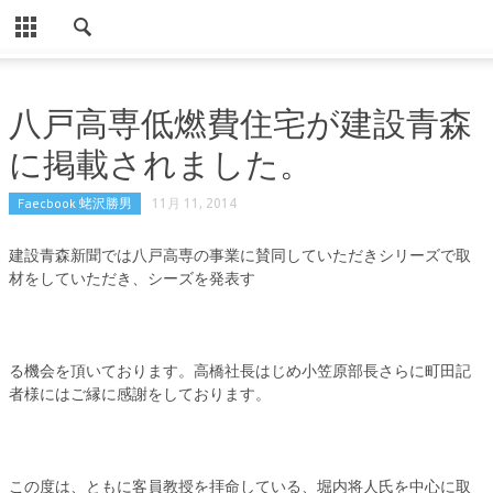
CLOSE
HOME
八戸高専低燃費住宅が建設青森
ノンドライ商品
に掲載されました。
導入事例（ノンドライ）
Faecbook 蛯沢勝男
11月 11, 2014
パソコン用ノンドライ
建設青森新聞では八戸高専の事業に賛同していただきシリーズで取
Eでんき住宅・事業所用
材をしていただき、シーズを発表す
お客様の声（ノンドライ）
Eでんき住宅・事業所用（声）
る機会を頂いております。高橋社長はじめ小笠原部長さらに町田記
使用事例
者様にはご縁に感謝をしております。
設置方法
よくある質問
この度は、ともに客員教授を拝命している、堀内将人氏を中心に取